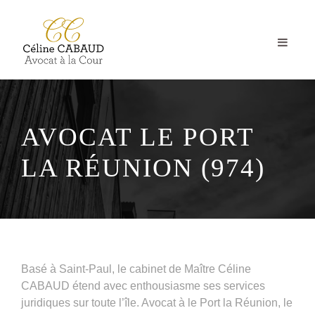
AVOCAT LE PORT
LA RÉUNION (974)
Basé à Saint-Paul, le cabinet de Maître Céline
CABAUD étend avec enthousiasme ses services
juridiques sur toute l’île. Avocat à le Port la Réunion, le