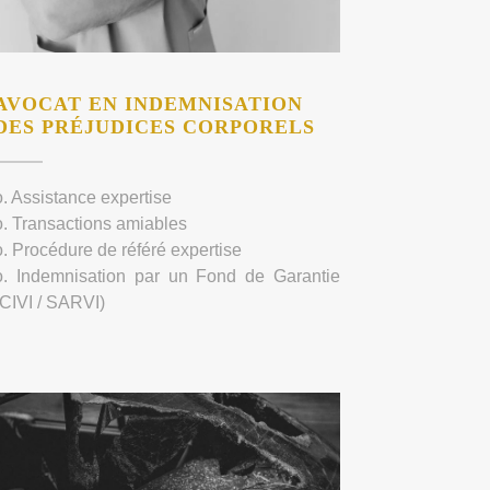
AVOCAT EN INDEMNISATION
DES PRÉJUDICES CORPORELS
o. Assistance expertise
o. Transactions amiables
o. Procédure de référé expertise
o. Indemnisation par un Fond de Garantie
(CIVI / SARVI)