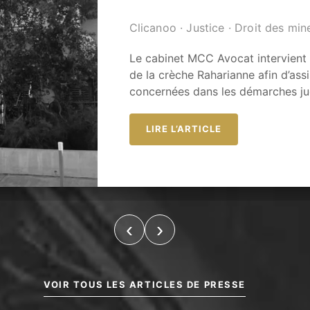
Clicanoo · Justice · Droit des min
Le cabinet MCC Avocat intervient d
de la crèche Raharianne afin d’assi
concernées dans les démarches jud
LIRE L’ARTICLE
‹
›
VOIR TOUS LES ARTICLES DE PRESSE