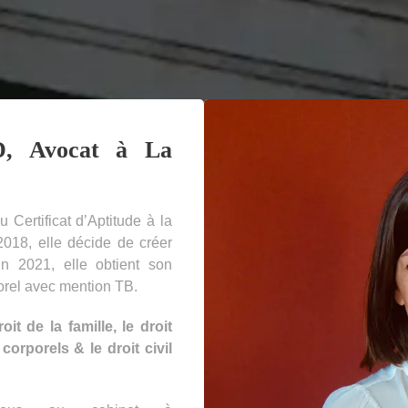
, Avocat à La
 Certificat d’Aptitude à la
018, elle décide de créer
En 2021, elle obtient son
orel avec mention TB.
roit de la famille, le droit
corporels & le droit civil