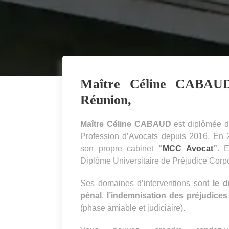
Maître Céline CABAUD
Réunion,
Maître Céline CABAUD
est diplômée du
Profession d’Avocats depuis 2016. En 2
son propre cabinet
“
MCC Avocat
”
. 
Diplôme Universitaire de Préjudice Corp
Ses domaines d’interventions sont
le d
pénal
,
l’indemnisation des préjudices 
(phase amiable et judiciaire).