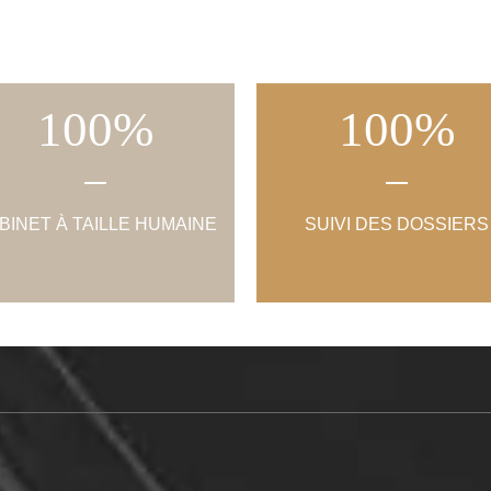
100
%
100
%
BINET À TAILLE HUMAINE
SUIVI DES DOSSIERS