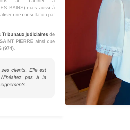
-vous au cabinet à
ES BAINS) mais aussi à
aliser une consultation par
s
Tribunaux judiciaires
de
 SAINT PIERRE
ainsi que
 (974)
.
 ses clients. Elle est
 N’hésitez pas à la
nseignements.