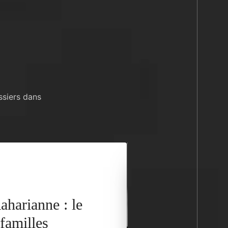
ssiers dans
aharianne : le
familles