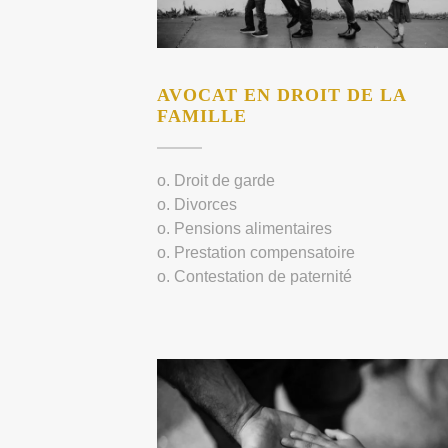
AVOCAT EN DROIT DE LA
FAMILLE
o. Droit de garde
o. Divorces
o. Pensions alimentaires
o. Prestation compensatoire
o. Contestation de paternité