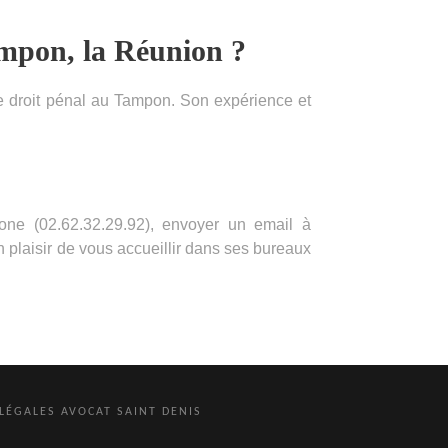
ampon, la Réunion ?
 le droit pénal au Tampon. Son expérience et
ne (02.62.32.29.92), envoyer un email à
 plaisir de vous accueillir dans ses bureaux
 LÉGALES
AVOCAT SAINT DENIS