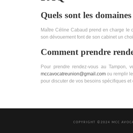
Quels sont les domaines
Maître Céline Cabaud prend en charge le dro
son dévouement font de son cabinet un choi
Comment prendre rende
Pour prendre rendez-vous au Tampon, vo
mccavocatreunion@gmail.com
ou remplir le
pour discuter de vos besoins spécifiques et 
COPYRIGHT ©2024 MCC AVOCA