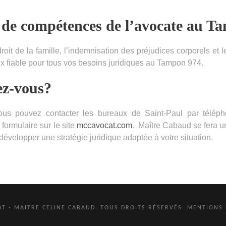
 de compétences de l’avocate au T
it de la famille, l’indemnisation des préjudices corporels et
x fiable pour tous vos besoins juridiques au Tampon 974.
z-vous?
us pouvez contacter les bureaux de Saint-Paul par télépho
 formulaire sur le site
mccavocat.com
. Maître Cabaud se fera un
développer une stratégie juridique adaptée à votre situation.
T - MAITRE CELINE CABAUD. TOUS DROITS RÉSERVÉS.
MENTIONS