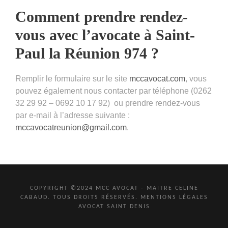
Comment prendre rendez-
vous avec l’avocate à Saint-
Paul la Réunion 974 ?
Remplir le formulaire sur le site
mccavocat.com
, vous
pouvez également nous contacter par téléphone (0262
32 29 92 – 0692 10 17 92) ou prendre rendez-vous
par e-mail à l’adresse suivante :
mccavocatreunion@gmail.com
.
COPYRIGHT ©2024 MCC AVOCAT - MAITRE CELINE
CABAUD. TOUS DROITS RÉSERVÉS.
MENTIONS LÉGALES
AVOCAT SAINT DENIS