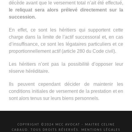
décède avant que le versement total n’ait été effectué,
le reliquat sera alors prélevé directement sur la
succession.
En effet, ce sont les héritiers qui supportent cette
charge dans la limite de l’actif successoral et, en cas
d’insuffisance, ce sont les légataires particuliers et ce
proportionnellement actif (article 280 du Code civil).
Les héritiers n’ont pas la possibilité d’opposer leur
réserve héréditaire.
Ils peuvent cependant décider de maintenir les
conditions initiales de versement de la prestation et en
sont alors tenus sur leurs biens personnels.
COPYRIGHT ©2024 MCC AVOCAT - MAITRE CELINE
CABAUD. TOUS DROITS RÉSERVÉS.
MENTIONS LÉGALES