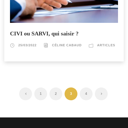
CIVI ou SARVI, qui saisir ?
25/03/2022
CÉLINE CABAUD
ARTICLES
1
2
3
4