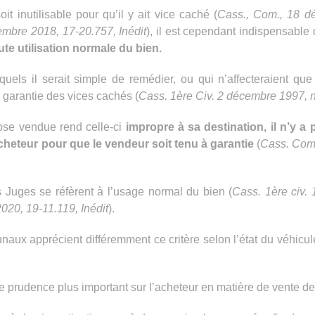
it inutilisable pour qu’il y ait vice caché (
Cass., Com., 18 dé
tembre 2018, 17-20.757, Inédit
), il est cependant indispensable
te utilisation normale du bien.
quels il serait simple de remédier, ou qui n’affecteraient que
 garantie des vices cachés (
Cass. 1ère Civ. 2 décembre 1997, 
hose vendue rend celle-ci
impropre à sa destination, il n’y a 
heteur pour que le vendeur soit tenu à garantie
(
Cass. Com.
s Juges se réfèrent à l’usage normal du bien (
Cass. 1ère civ. 
 2020, 19-11.119, Inédit
).
unaux apprécient différemment ce critère selon l’état du véhicu
de prudence plus important sur l’acheteur en matière de vente d