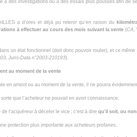
ède à des investigations ou à des essais plus poussés afin de 
LLES a d’ores et déjà pu retenir qu’en raison du
kilométr
ations à effectuer au cours des mois suivant la vente
(
CA, 
 dans un état fonctionnel (doit donc pouvoir rouler), et ce même 
2003, Juris-Data n°2003-210193
).
rent au moment de la vente
cule en amont ou au moment de la vente, il ne pourra évidemmen
sorte que l’acheteur ne pouvait en avoir connaissance.
de l’acquéreur à déceler le vice ; c’est à dire
qu’il soit, ou no
une protection plus importante aux acheteurs profanes.