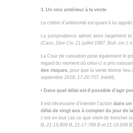
3. Un vice antérieur à la vente
Le critère d’antériorité est quant à lui appr
La jurisprudence admet alors largement le 
(
Cass.,1ère Civ. 21 juillet 1987, Bull. civ. I, 
La Cour de cassation pose également le princ
regard du moment où celui-ci a pris naissance
des risques
, pour que la vente donne lieu 
septembre 2018, 17-20.757, Inédit
).
• Dans quel délai est-il possible d’agir p
Il est nécessaire d’intenter l’action
dans un 
délai de vingt ans à compter du jour de l
c’est en tout cas ce que vient de trancher l
B, 21-15.809 B, 21-17.789 B et 21-19.936 B