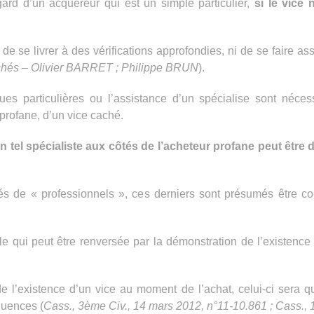
rd d’un acquéreur qui est un simple particulier,
si le vice 
e se livrer à des vérifications approfondies, ni de se faire ass
 cachés – Olivier BARRET ; Philippe BRUN
).
es particulières ou l’assistance d’un spécialise sont nécess
 profane, d’un vice caché.
n tel spécialiste aux côtés de l’acheteur profane peut être 
és de « professionnels », ces derniers sont présumés être co
e qui peut être renversée par la démonstration de l’existence 
e l’existence d’un vice au moment de l’achat, celui-ci sera qu
quences (
Cass., 3ème Civ., 14 mars 2012, n°11-10.861 ; Cass., 