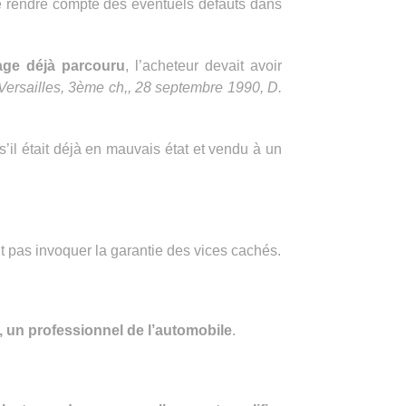
se rendre compte des éventuels défauts dans
age déjà parcouru
, l’acheteur devait avoir
Versailles, 3ème ch,, 28 septembre 1990, D.
s’il était déjà en mauvais état et vendu à un
t pas invoquer la garantie des vices cachés.
n, un professionnel de l’automobile
.