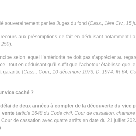
écié souverainement par les Juges du fond (
Cass., 1ère Civ., 15 j
recours aux présomptions de fait en déduisant notamment l’an
n°250
).
ipe selon lequel l’antériorité ne doit pas s’apprécier au regar
 ; tout en déduisant qu’il suffit que l’acheteur établisse que l
à garantie (
Cass., Com., 10 décembre 1973, D. 1974. IR 64, Cour
our vice caché ?
délai de deux années à compter de la découverte du vice p
a vente
(
article 1648 du Code civil, Cour de cassation, chambre 
a Cour de cassation avec quatre arrêts en date du 21 juillet 202
).